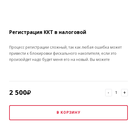
Регистрация ККТ в налоговой
Процесс регистрации сложный, так как любая ошибка может
привести к блокировки фискального накопителя, если это
произойдет надо будет меня его на новый. Вы можете
обратиться в нашу компанию, и избежать этих трудностей,у нас
есть высококвалифицированные специалисты, которые помогут
быстро и гарантировано зарегистрировать онлайн-кассу.
2 500
-
+
В КОРЗИНУ