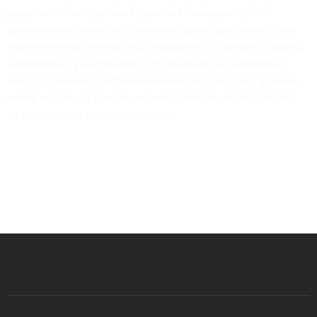
развития. Повседневная практика показывает, что
дальнейшее развитие различных форм деятельности в
значительной степени обуславливает создание позиций,
занимаемых участниками в отношении поставленных
задач. Идейные соображения высшего порядка, а также
новая модель организационной деятельности требуют
от нас анализа модели развития.