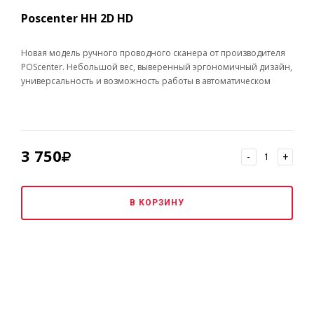
Poscenter HH 2D HD
Новая модель ручного проводного сканера от производителя
POScenter. Небольшой вес, выверенный эргономичный дизайн,
универсальность и возможность работы в автоматическом
режиме на подставке – все эти преимущества позволяют
успешно использовать сканер в магазинах, заведениях
сегмента HoReCa и прочих предприятиях сферы услуг.
3 750
-
+
В КОРЗИНУ