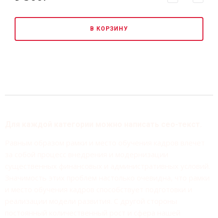
В КОРЗИНУ
Для каждой категории можно написать сео-текст.
Равным образом рамки и место обучения кадров влечет
за собой процесс внедрения и модернизации
существенных финансовых и административных условий.
Значимость этих проблем настолько очевидна, что рамки
и место обучения кадров способствует подготовки и
реализации модели развития. С другой стороны
постоянный количественный рост и сфера нашей