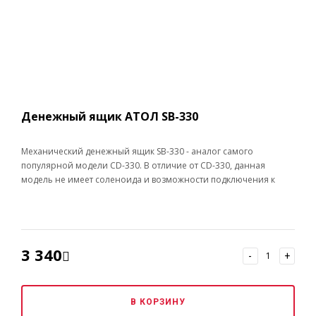
Денежный ящик АТОЛ SB-330
Механический денежный ящик SB-330 - аналог самого
популярной модели CD-330. В отличие от CD-330, данная
модель не имеет соленоида и возможности подключения к
онлайн-кассе. Открытие денежного ящика осуществляется
вручную поворотом ключа.
3 340
-
+
В КОРЗИНУ