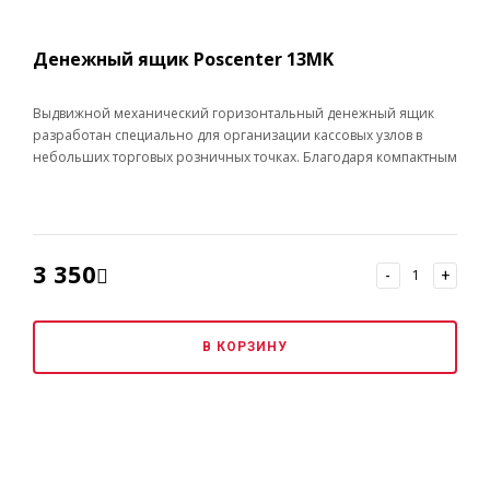
Денежный ящик Poscenter 13МK
Выдвижной механический горизонтальный денежный ящик
разработан специально для организации кассовых узлов в
небольших торговых розничных точках. Благодаря компактным
размерам, он занимает минимум места, а классическая черная
или белая расцветка позволит гармонично вписать его в любой
комплекс POS-оборудования.
3 350
-
+
В КОРЗИНУ