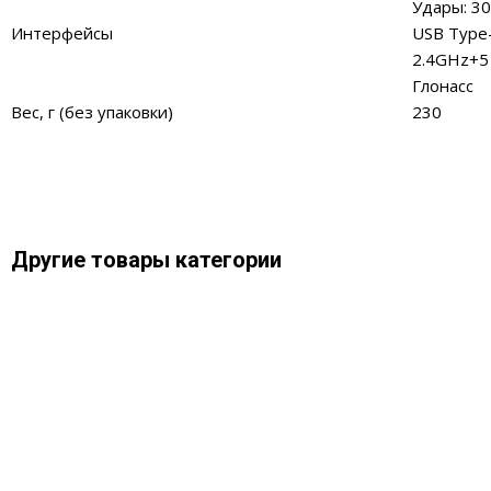
Удары
: 3
Интерфейсы
USB Type-C
2.4GHz+5 
Глонасс
Вес, г (без упаковки)
230
Другие товары категории