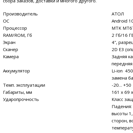
сбора заказов, доставки и многого другого.
Производитель
АТОЛ
ОС
Android 1
Процессор
MTK MT6
RAM/ROM, Гб
2 Гб/16 Г
Экран
4", разр
Сканер
2D E3 (оп
Камера
Задняя ка
передняя
Аккумулятор
Li-ion 45
замена б
Темп. эксплуатации
-20… +50
Габариты, мм
161 x 69 
Ударопрочность
Класс за
Падения
высоты 1,
сторон, в
температ